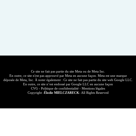
Ce site ne fait pas partie du site Meta ou de Meta Inc.
En outre, ce site n'est pas approuvé par Meta en aucune façon. Meta est une marque
déposée de Meta, Inc. À noter également : Ce site ne fait pas partie du site web Google LLC.
En outre, ce site n’est endossé par Google LLC en aucune façon
CVG
-
Politique de confidentialité
-
Mentions légales
Copyright -
Élodie MIELCZARECK
- All Rights Reserved