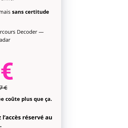
 mais
sans certitude
parcours Decoder —
Radar
7€
7 €
e coûte plus que ça.
 l’accès réservé au
.