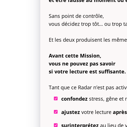
et être fausse au moment où 
Sans point de contrôle,
vous décidez trop tôt… ou trop t
Et les deux produisent les même
A
vant cette Mission,
vous ne pouvez pas savoir
si votre lecture est suffisante.
Tant que ce Radar n’est pas activ
confondez
stress, gêne et
ajustez
votre lecture
après
surinterprétez
au lieu de v