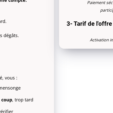
elle compte.
Paiement séc
partic
ard.
3- Tarif de l'offre
s dégâts.
Activation i
é, vous :
 mensonge
 coup
, trop tard
érifier